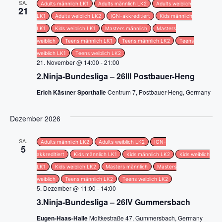
SA.
Adults männlich LK1
Adults männlich LK2
Adults weiblich
g
21
LK1
Adults weiblich LK2
IGN-akkreditiert
Kids männlich
a
LK1
Kids weiblich LK1
Masters männlich
Masters
weiblich
Teens männlich LK1
Teens männlich LK2
Teens
t
weiblich LK1
Teens weiblich LK2
21. November @ 14:00
-
21:00
i
2.Ninja-Bundesliga – 26III Postbauer-Heng
o
Erich Kästner Sporthalle
Centrum 7, Postbauer-Heng, Germany
n
Dezember 2026
SA.
Adults männlich LK2
Adults weiblich LK2
IGN-
5
akkreditiert
Kids männlich LK1
Kids männlich LK2
Kids weiblich
LK1
Kids weiblich LK2
Masters männlich
Masters
weiblich
Teens männlich LK2
Teens weiblich LK2
5. Dezember @ 11:00
-
14:00
3.Ninja-Bundesliga – 26IV Gummersbach
Eugen-Haas-Halle
Moltkestraße 47, Gummersbach, Germany