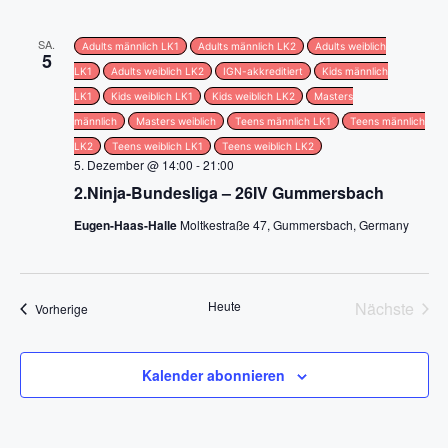
SA.
Adults männlich LK1
Adults männlich LK2
Adults weiblich
5
LK1
Adults weiblich LK2
IGN-akkreditiert
Kids männlich
LK1
Kids weiblich LK1
Kids weiblich LK2
Masters
männlich
Masters weiblich
Teens männlich LK1
Teens männlich
LK2
Teens weiblich LK1
Teens weiblich LK2
5. Dezember @ 14:00
-
21:00
2.Ninja-Bundesliga – 26IV Gummersbach
Eugen-Haas-Halle
Moltkestraße 47, Gummersbach, Germany
Heute
Nächste
Veranstaltungen
Vorherige
Veransta
Kalender abonnieren