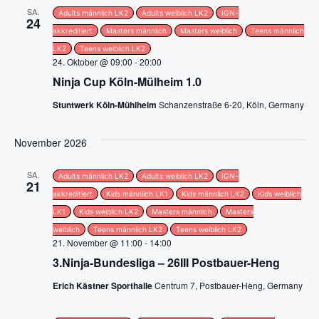
n
i
SA.
Adults männlich LK2
Adults weiblich LK2
IGN-
24
c
akkreditiert
Masters männlich
Masters weiblich
Teens männlich
LK2
Teens weiblich LK2
h
24. Oktober @ 09:00
-
20:00
Ninja Cup Köln-Mülheim 1.0
t
Stuntwerk Köln-Mühlheim
Schanzenstraße 6-20, Köln, Germany
e
November 2026
n
SA.
Adults männlich LK2
Adults weiblich LK2
IGN-
,
21
akkreditiert
Kids männlich LK1
Kids männlich LK2
Kids weiblich
N
LK1
Kids weiblich LK2
Masters männlich
Masters
weiblich
Teens männlich LK2
Teens weiblich LK2
a
21. November @ 11:00
-
14:00
3.Ninja-Bundesliga – 26III Postbauer-Heng
v
Erich Kästner Sporthalle
Centrum 7, Postbauer-Heng, Germany
i