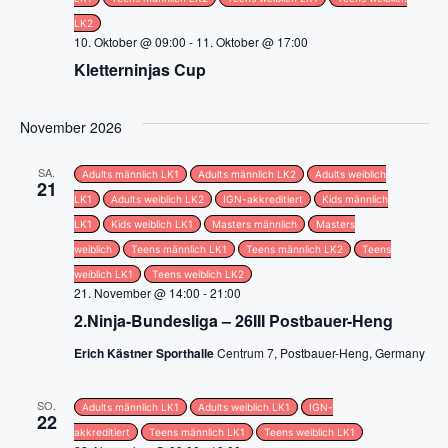
S
t
LK2
u
e
10. Oktober @ 09:00
-
11. Oktober @ 17:00
Kletterninjas Cup
n
c
-
h
November 2026
N
e
SA.
a
Adults männlich LK1
Adults männlich LK2
Adults weiblich
21
u
LK1
Adults weiblich LK2
IGN-akkreditiert
Kids männlich
v
LK1
Kids weiblich LK1
Masters männlich
Masters
n
i
weiblich
Teens männlich LK1
Teens männlich LK2
Teens
g
weiblich LK1
Teens weiblich LK2
d
21. November @ 14:00
-
21:00
a
2.Ninja-Bundesliga – 26III Postbauer-Heng
A
t
Erich Kästner Sporthalle
Centrum 7, Postbauer-Heng, Germany
n
i
SO.
s
Adults männlich LK1
Adults weiblich LK1
IGN-
o
22
akkreditiert
Teens männlich LK1
Teens weiblich LK1