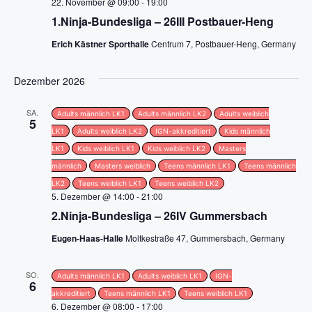
n
i
22. November @ 09:00
-
19:00
1.Ninja-Bundesliga – 26III Postbauer-Heng
c
Erich Kästner Sporthalle
Centrum 7, Postbauer-Heng, Germany
h
Dezember 2026
t
SA.
Adults männlich LK1
Adults männlich LK2
Adults weiblich
e
5
LK1
Adults weiblich LK2
IGN-akkreditiert
Kids männlich
n
LK1
Kids weiblich LK1
Kids weiblich LK2
Masters
männlich
Masters weiblich
Teens männlich LK1
Teens männlich
,
LK2
Teens weiblich LK1
Teens weiblich LK2
5. Dezember @ 14:00
-
21:00
N
2.Ninja-Bundesliga – 26IV Gummersbach
a
Eugen-Haas-Halle
Moltkestraße 47, Gummersbach, Germany
v
SO.
Adults männlich LK1
Adults weiblich LK1
IGN-
6
i
akkreditiert
Teens männlich LK1
Teens weiblich LK1
6. Dezember @ 08:00
-
17:00