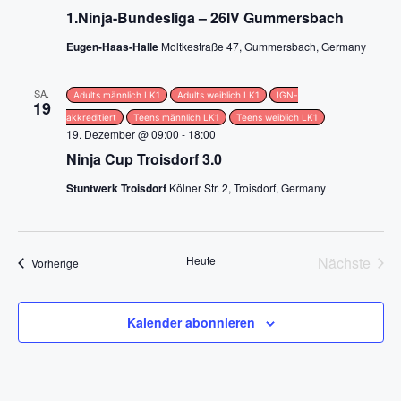
g
1.Ninja-Bundesliga – 26IV Gummersbach
Eugen-Haas-Halle
Moltkestraße 47, Gummersbach, Germany
a
t
SA.
Adults männlich LK1
Adults weiblich LK1
IGN-
19
akkreditiert
Teens männlich LK1
Teens weiblich LK1
i
19. Dezember @ 09:00
-
18:00
Ninja Cup Troisdorf 3.0
o
Stuntwerk Troisdorf
Kölner Str. 2, Troisdorf, Germany
n
Heute
Nächste
Veranstaltungen
Vorherige
Veransta
Kalender abonnieren