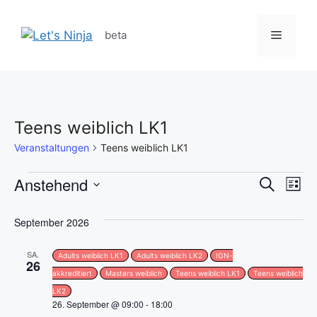
Zum
Inhalt
Menü
beta
springen
Teens weiblich LK1
Veranstaltungen
Teens weiblich LK1
Veranstaltungen
V
Anstehend
V
S
L
u
D
e
i
e
c
s
a
September 2026
h
r
t
t
r
e
e
a
SA.
u
Adults weiblich LK1
Adults weiblich LK2
IGN-
26
a
m
akkreditiert
Masters weiblich
Teens weiblich LK1
Teens weiblich
n
w
LK2
n
s
26. September @ 09:00
-
18:00
ä