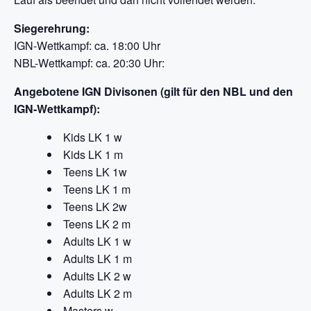
Siegerehrung:
IGN-Wettkampf: ca. 18:00 Uhr
NBL-Wettkampf: ca. 20:30 Uhr:
Angebotene IGN Divisonen (gilt für den NBL und den
IGN-Wettkampf):
Kids LK 1 w
Kids LK 1 m
Teens LK 1w
Teens LK 1 m
Teens LK 2w
Teens LK 2 m
Adults LK 1 w
Adults LK 1 m
Adults LK 2 w
Adults LK 2 m
Masters w