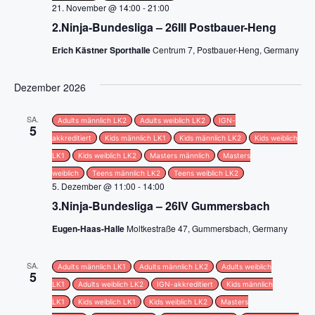
n
i
21. November @ 14:00
-
21:00
2.Ninja-Bundesliga – 26III Postbauer-Heng
c
Erich Kästner Sporthalle
Centrum 7, Postbauer-Heng, Germany
h
Dezember 2026
t
SA.
e
Adults männlich LK2
Adults weiblich LK2
IGN-
5
akkreditiert
Kids männlich LK1
Kids männlich LK2
Kids weiblich
n
LK1
Kids weiblich LK2
Masters männlich
Masters
weiblich
Teens männlich LK2
Teens weiblich LK2
,
5. Dezember @ 11:00
-
14:00
3.Ninja-Bundesliga – 26IV Gummersbach
N
Eugen-Haas-Halle
Moltkestraße 47, Gummersbach, Germany
a
SA.
v
Adults männlich LK1
Adults männlich LK2
Adults weiblich
5
LK1
Adults weiblich LK2
IGN-akkreditiert
Kids männlich
i
LK1
Kids weiblich LK1
Kids weiblich LK2
Masters