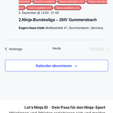
männlich
Masters weiblich
Teens männlich LK1
Teens männlich
g
LK2
Teens weiblich LK1
Teens weiblich LK2
5. Dezember @ 14:00
-
21:00
a
2.Ninja-Bundesliga – 26IV Gummersbach
t
Eugen-Haas-Halle
Moltkestraße 47, Gummersbach, Germany
i
o
Heute
Nächste
Veranstaltungen
Vorherige
Veransta
n
Kalender abonnieren
Let's Ninja ID
-
Dein Pass für den Ninja-Sport
Athletinnen und Athleten registrieren sich und melden