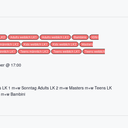
 LK2
Adults weiblich LK1
Adults weiblich LK2
Bambinis
IGN-
 männlich LK2
Kids weiblich LK1
Kids weiblich LK2
Masters
nnlich LK1
Teens männlich LK2
Teens weiblich LK1
Teens weiblich
ber @ 17:00
s LK 1 m+w Sonntag Adults LK 2 m+w Masters m+w Teens LK
2 m+w Bambini