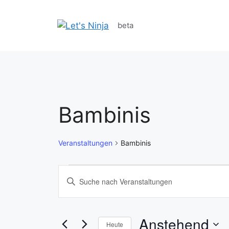
Zum
Inhalt
beta
springen
Bambinis
Veranstaltungen
Bambinis
Veranstaltungen
V
B
i
e
t
r
t
Anstehend
Heute
e