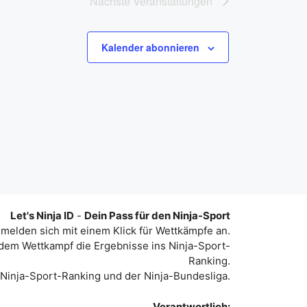
Nächste
Veranstaltungen
c
h
Kalender abonnieren
t
e
n
-
N
a
v
Let's Ninja ID
-
Dein Pass für den Ninja-Sport
i
 melden sich mit einem Klick für Wettkämpfe an.
g
dem Wettkampf die Ergebnisse ins Ninja-Sport-
Ranking.
a
 Ninja-Sport-Ranking und der Ninja-Bundesliga.
t
Verantwortlich: