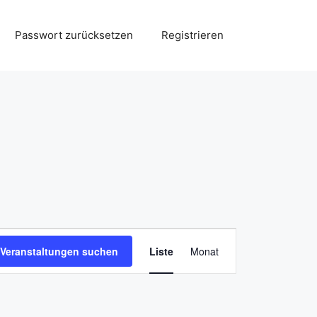
Passwort zurücksetzen
Registrieren
V
Veranstaltungen suchen
Liste
Monat
e
r
a