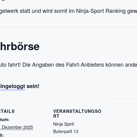
elwerk statt und wird somit im Ninja-Sport Ranking gew
ahrbörse
uto fahrt! Die Angaben des Fahrt-Anbieters können ande
eingeloggt
sein!
ETAILS
VERANSTALTUNGSO
RT
tum:
Ninja Spirit
. Dezember 2025
Butenpaß 13
it: