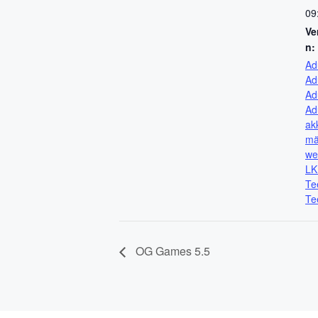
09
Ve
n:
Ad
Ad
Ad
Ad
akk
mä
we
LK
Te
Te
OG Games 5.5