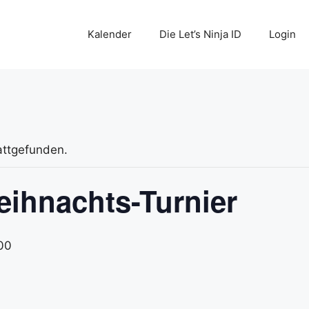
Kalender
Die Let’s Ninja ID
Login
attgefunden.
Weihnachts-Turnier
00