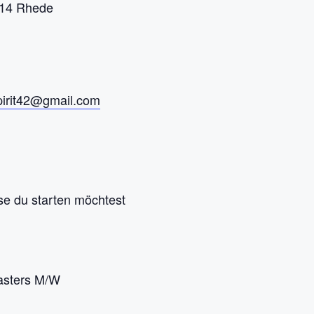
414 Rhede
pirit42@gmail.com
se du starten möchtest
asters M/W