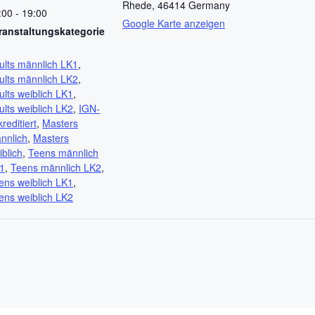
Rhede
,
46414
Germany
:00 - 19:00
Google Karte anzeigen
ranstaltungskategorie
ults männlich LK1
,
ults männlich LK2
,
ults weiblich LK1
,
ults weiblich LK2
,
IGN-
reditiert
,
Masters
nnlich
,
Masters
iblich
,
Teens männlich
1
,
Teens männlich LK2
,
ens weiblich LK1
,
ens weiblich LK2