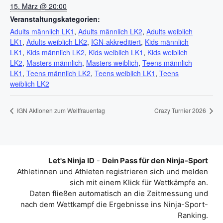
15. März @ 20:00
Veranstaltungskategorien:
Adults männlich LK1
,
Adults männlich LK2
,
Adults weiblich
LK1
,
Adults weiblich LK2
,
IGN-akkreditiert
,
Kids männlich
LK1
,
Kids männlich LK2
,
Kids weiblich LK1
,
Kids weiblich
LK2
,
Masters männlich
,
Masters weiblich
,
Teens männlich
LK1
,
Teens männlich LK2
,
Teens weiblich LK1
,
Teens
weiblich LK2
IGN Aktionen zum Weltfrauentag
Crazy Turnier 2026
Let's Ninja ID
-
Dein Pass für den Ninja-Sport
Athletinnen und Athleten registrieren sich und melden
sich mit einem Klick für Wettkämpfe an.
Daten fließen automatisch an die Zeitmessung und
nach dem Wettkampf die Ergebnisse ins Ninja-Sport-
Ranking.