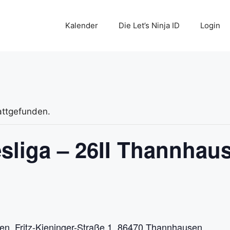
Kalender
Die Let’s Ninja ID
Login
attgefunden.
sliga – 26II Thannhau
en, Fritz-Kieninger-Straße 1, 86470 Thannhausen