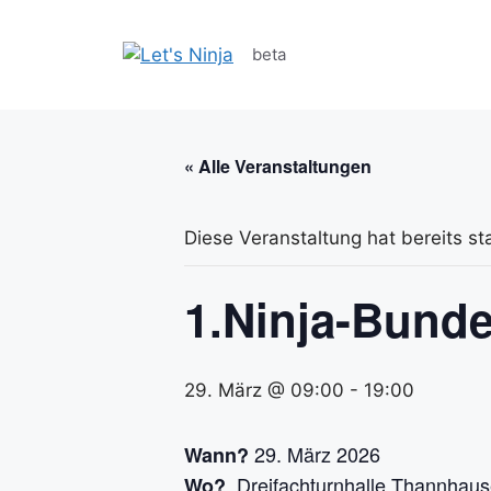
Zum
Inhalt
beta
springen
« Alle Veranstaltungen
Diese Veranstaltung hat bereits st
1.Ninja-Bunde
29. März @ 09:00
-
19:00
29. März 2026
Wann?
Dreifachturnhalle Thannhaus
Wo?