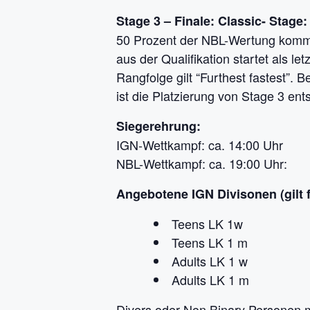
Stage 3 – Finale: Classic- Stage:
50 Prozent der NBL-Wertung kommen 
aus der Qualifikation startet als le
Rangfolge gilt “Furthest fastest”. 
ist die Platzierung von Stage 3 ent
Siegerehrung:
IGN-Wettkampf: ca. 14:00 Uhr
NBL-Wettkampf: ca. 19:00 Uhr:
Angebotene IGN Divisonen (gilt
Teens LK 1w
Teens LK 1 m
Adults LK 1 w
Adults LK 1 m
Divers oder Non Binary Personen m