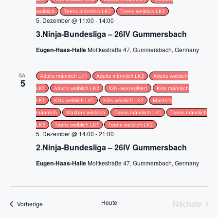
g
weiblich
Teens männlich LK2
Teens weiblich LK2
5. Dezember @ 11:00
-
14:00
a
3.Ninja-Bundesliga – 26IV Gummersbach
t
Eugen-Haas-Halle
Moltkestraße 47, Gummersbach, Germany
i
SA.
Adults männlich LK1
Adults männlich LK2
Adults weiblich
5
LK1
Adults weiblich LK2
IGN-akkreditiert
Kids männlich
o
LK1
Kids weiblich LK1
Kids weiblich LK2
Masters
n
männlich
Masters weiblich
Teens männlich LK1
Teens männlich
LK2
Teens weiblich LK1
Teens weiblich LK2
5. Dezember @ 14:00
-
21:00
2.Ninja-Bundesliga – 26IV Gummersbach
Eugen-Haas-Halle
Moltkestraße 47, Gummersbach, Germany
Heute
Nächste
Veranstaltungen
Vorherige
Veransta