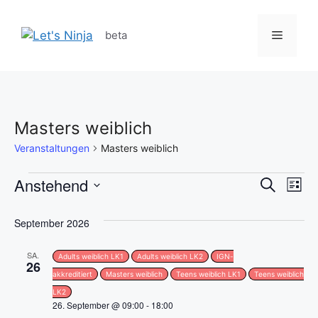
Zum
Inhalt
Menü
beta
springen
Masters weiblich
Veranstaltungen
Masters weiblich
Veranstaltungen
V
Anstehend
V
S
L
u
D
e
i
e
c
s
a
September 2026
h
r
t
t
r
e
e
a
SA.
u
Adults weiblich LK1
Adults weiblich LK2
IGN-
26
a
m
akkreditiert
Masters weiblich
Teens weiblich LK1
Teens weiblich
n
w
LK2
n
s
26. September @ 09:00
-
18:00
ä