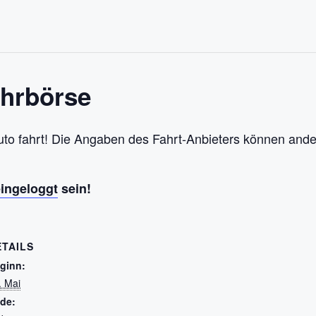
ahrbörse
uto fahrt! Die Angaben des Fahrt-Anbieters können ande
eingeloggt
sein!
ETAILS
ginn:
. Mai
de: