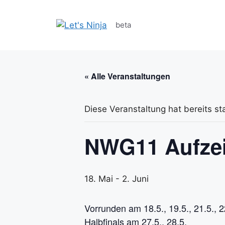
Zum
Inhalt
beta
springen
« Alle Veranstaltungen
Diese Veranstaltung hat bereits st
NWG11 Aufze
18. Mai
-
2. Juni
Vorrunden am 18.5., 19.5., 21.5., 2
Halbfinals am 27.5., 28.5.