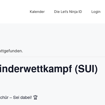
Kalender
Die Let’s Ninja ID
Login
attgefunden.
inderwettkampf (SUI)
chür – Sei dabei! 🏆