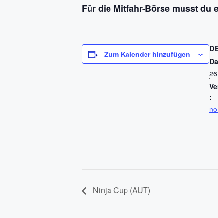
Für die Mitfahr-Börse musst du
D
Zum Kalender hinzufügen
Da
26
Ve
:
no
Ninja Cup (AUT)